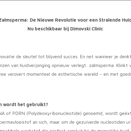
Zalmsperma: De Nieuwe Revolutie voor een Stralende Hui
Nu beschikbaar bij Dimovski Clinic
novatie de sleutel tot blijvend succes.
En net wanneer je denkt 
enzen van
huidverjonging opnieuw verlegt: zalmsperma. Klinkt
zee verovert momenteel de esthetische wereld – en met goed
 wordt het gebruikt?
NA of PDRN (Polydeoxyribonucleotide) genoemd, wordt geëxt
spermavloeistof an sich, maar om de gezuiverde nucleotiden u
patibele werkstof die perfect aansluit bij de menselijke huid.