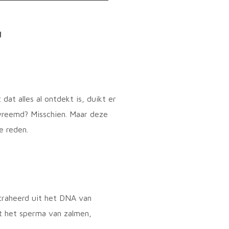
d
dat alles al ontdekt is, duikt er
 vreemd? Misschien. Maar deze
e reden.
raheerd uit het DNA van
it het sperma van zalmen,