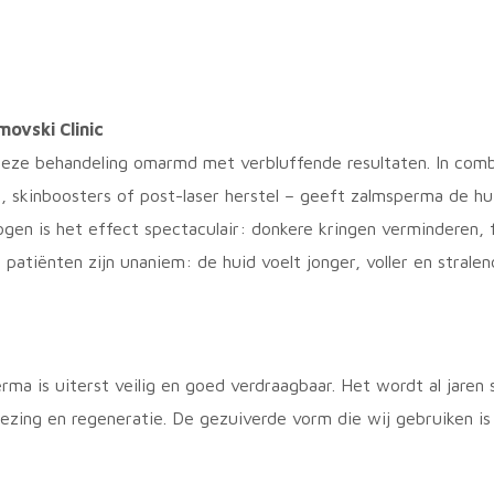
movski Clinic
deze behandeling omarmd met verbluffende resultaten. In comb
e, skinboosters of post-laser herstel – geeft zalmsperma de hui
ogen is het effect spectaculair: donkere kringen verminderen, f
 patiënten zijn unaniem: de huid voelt jonger, voller en strale
ma is uiterst veilig en goed verdraagbaar. Het wordt al jaren 
ng en regeneratie. De gezuiverde vorm die wij gebruiken is ste